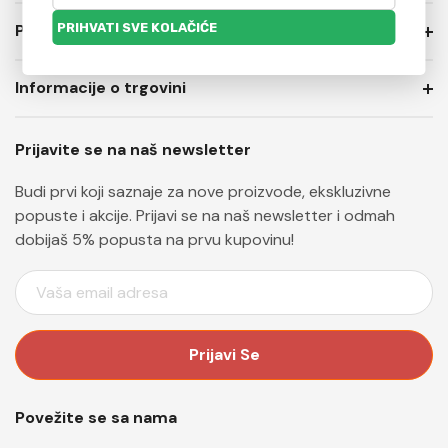
PRIVATNOST I USLOVI PRODAJE
Informacije o trgovini
Prijavite se na naš newsletter
Budi prvi koji saznaje za nove proizvode, ekskluzivne
popuste i akcije. Prijavi se na naš newsletter i odmah
dobijaš 5% popusta na prvu kupovinu!
E
M
A
I
L
A
Povežite se sa nama
D