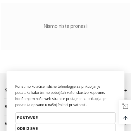
Nismo nista pronasli
Kategorije
Brendovi
↑
Više Info.