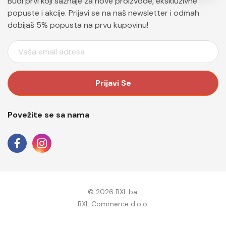
Budi prvi koji saznaje za nove proizvode, ekskluzivne
popuste i akcije. Prijavi se na naš newsletter i odmah
dobijaš 5% popusta na prvu kupovinu!
E
M
A
I
L
A
Povežite se sa nama
D
R
E
S
A
© 2026 BXL.ba.
BXL Commerce d.o.o.