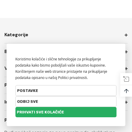
Kategorije
Brendovi
Više Info.
PRIVATNOST I USLOVI PRODAJE
↑
Informacije o trgovini
Prijavite se na naš newsletter