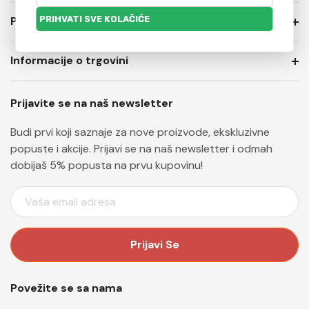
PRIVATNOST I USLOVI PRODAJE
Informacije o trgovini
Prijavite se na naš newsletter
Budi prvi koji saznaje za nove proizvode, ekskluzivne
popuste i akcije. Prijavi se na naš newsletter i odmah
dobijaš 5% popusta na prvu kupovinu!
E
M
A
I
L
A
Povežite se sa nama
D