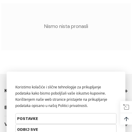
Nismo nista pronasli
Kategorije
Brendovi
↑
Više Info.