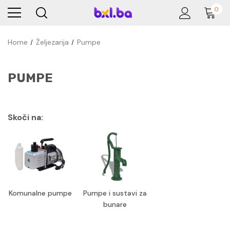
0
Home
Željezarija
Pumpe
PUMPE
Skoči na:
Komunalne pumpe
Pumpe i sustavi za
bunare