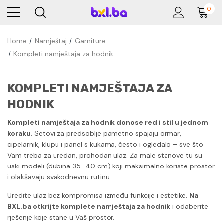
0
Home
Namještaj
Garniture
Kompleti namještaja za hodnik
KOMPLETI NAMJEŠTAJA ZA
HODNIK
Kompleti namještaja za hodnik donose red i stil u jednom
koraku
. Setovi za predsoblje pametno spajaju ormar,
cipelarnik, klupu i panel s kukama, često i ogledalo – sve što
Vam treba za uredan, prohodan ulaz. Za male stanove tu su
uski modeli (dubina 35–40 cm) koji maksimalno koriste prostor
i olakšavaju svakodnevnu rutinu.
Uredite ulaz bez kompromisa između funkcije i estetike.
Na
BXL.ba otkrijte komplete namještaja za hodnik
i odaberite
rješenje koje stane u Vaš prostor.