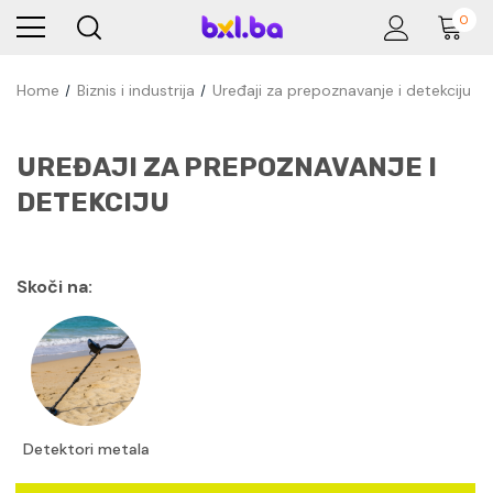
0
Home
Biznis i industrija
Uređaji za prepoznavanje i detekciju
UREĐAJI ZA PREPOZNAVANJE I
DETEKCIJU
Skoči na:
Detektori metala