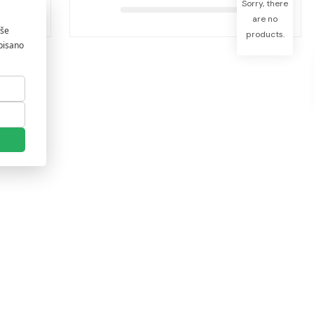
Sorry, there
are no
products.