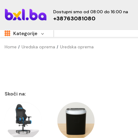
Dostupni smo od 08:00 do 16:00 na
+38763081080
Kategorije
Home
Uredska oprema
Uredska oprema
Aukcije
Sale
Super Akcije
OUTLET
Hot
Dom i vrt
Skoči na:
Namještaj
Kućanski uređaji
Sve za djecu
New
Tehnika i elektronika