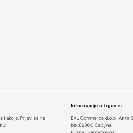
Informacije o trgovini
i akcije. Prijavi se na
BXL Commerce d.o.o. ,Ante 
nu!
bb, 88300 Čapljina,
Bosna i Hercegovina