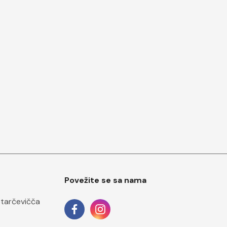
Povežite se sa nama
Starčevičča