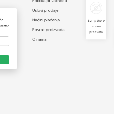
Politika privatnosti
Uslovi prodaje
Načini plaćanja
Sorry, there
are no
Povrat proizvoda
products.
O nama