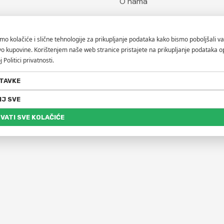
O nama
Kontaktirajte nas
Blog
Hypnose
Brendovi
ofa