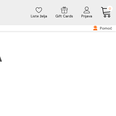
0
Liste želja
Gift Cards
Prijava
Pomoć
A