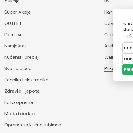
Aukcije
bxl
Super Akcije
Hanah Home
OUTLET
Opviq
Dom i vrt
Conceptum 
Namještaj
Atelier Del S
Kućanski uređaji
Wallity
Sve za djecu
Prikaži sve
Tehnika i elektronika
Zdravlje i ljepota
Foto oprema
Moda i dodaci
Oprema za kućne ljubimce