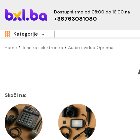
Dostupni smo od 08:00 do 16:00 na
+38763081080
Kategorije
Home
Tehnika i elektronika
Audio i Video Oprema
Aukcije
Sale
Super Akcije
OUTLET
Hot
Dom i vrt
Skoči na:
Namještaj
Kućanski uređaji
Sve za djecu
New
Tehnika i elektronika