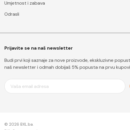
Umjetnost i zabava
Odrasli
Prijavite se na naš newsletter
Budi prvi koji saznaje za nove proizvode, ekskluzivne popuste 
naš newsletter i odmah dobijaš 5% popusta na prvu kupovi
E
M
A
I
L
A
D
© 2026 BXL.ba.