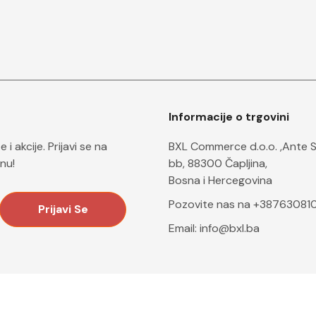
Informacije o trgovini
i akcije. Prijavi se na
BXL Commerce d.o.o. ,Ante 
nu!
bb, 88300 Čapljina,
Bosna i Hercegovina
Pozovite nas na +38763081
Email:
info@bxl.ba