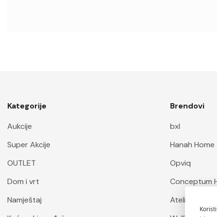
Zdravlje i ljepota
Foto oprema
Moda i dodaci
Oprema za kućne ljubimce
Željezarija
Sportska oprema
Kategorije
Brendovi
Vozila i oprema
Aukcije
bxl
Biznis i industrija
Super Akcije
Hanah Home
Uredska oprema
OUTLET
Opviq
Umjetnost i zabava
Dom i vrt
Conceptum 
Odrasli
Namještaj
Atelier Del S