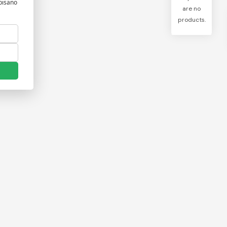
are no
products.