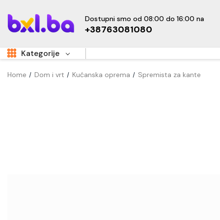
Dostupni smo od 08:00 do 16:00 na
+38763081080
Kategorije
Home
Dom i vrt
Kućanska oprema
Spremista za kante
Aukcije
Sale
Super Akcije
OUTLET
Hot
Dom i vrt
Namještaj
Kućanski uređaji
Sve za djecu
New
Tehnika i elektronika