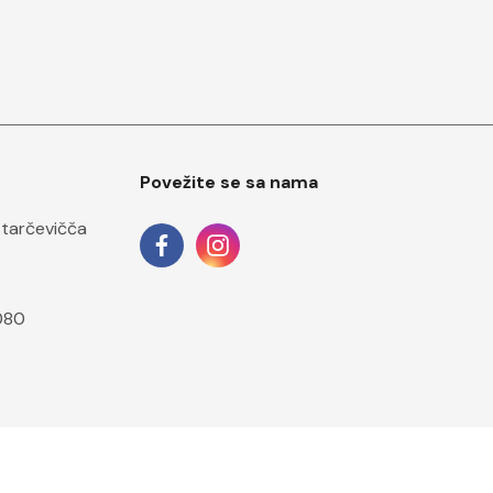
Povežite se sa nama
Starčevičča
080