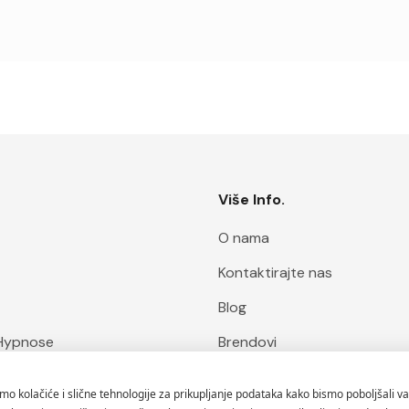
Više Info.
O nama
Kontaktirajte nas
Blog
Hypnose
Brendovi
ofa