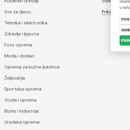
Kućanski uređaji
Wallity
Sve za djecu
Prikaži sve
Tehnika i elektronika
Zdravlje i ljepota
Foto oprema
Moda i dodaci
Oprema za kućne ljubimce
Željezarija
Sportska oprema
Vozila i oprema
Biznis i industrija
Uredska oprema