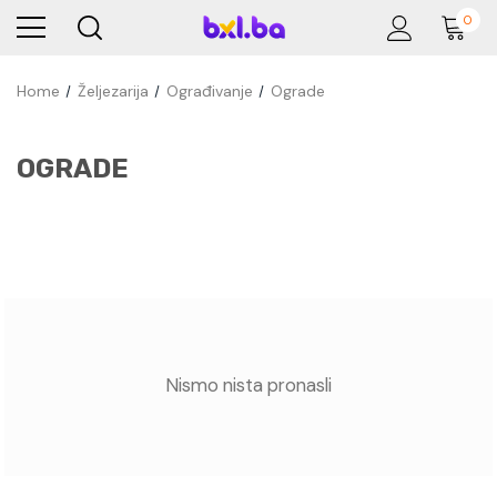
0
Home
Željezarija
Ograđivanje
Ograde
OGRADE
Nismo nista pronasli