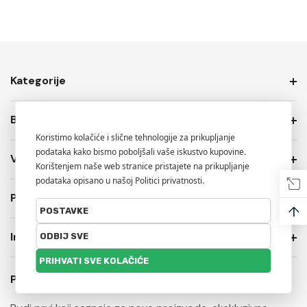
Kategorije
Brendovi
Više Info.
PRIVATNOST I USLOVI PRODAJE
↑
Informacije o trgovini
Prijavite se na naš newsletter