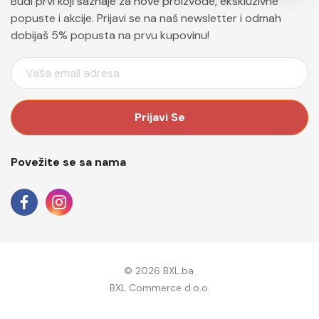
Budi prvi koji saznaje za nove proizvode, ekskluzivne
popuste i akcije. Prijavi se na naš newsletter i odmah
dobijaš 5% popusta na prvu kupovinu!
E
M
A
I
L
A
Povežite se sa nama
D
R
E
S
A
© 2026 BXL.ba.
BXL Commerce d.o.o.