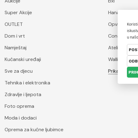
Aukcije
bxl
Super Akcije
Hanah Home
OUTLET
Opviq
Dom i vrt
Conceptum 
Namještaj
Atelier Del S
Kućanski uređaji
Wallity
Sve za djecu
Prikaži sve
Tehnika i elektronika
Zdravlje i ljepota
Foto oprema
Moda i dodaci
Oprema za kućne ljubimce