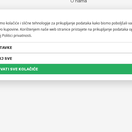
O nama
Kontaktirajte nas
Blog
Hypnose
Brendovi
ofa