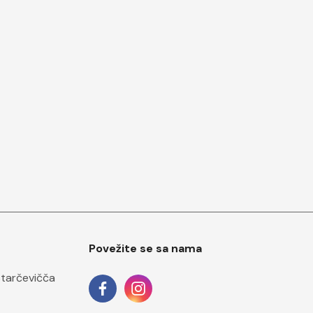
Povežite se sa nama
Starčevičča