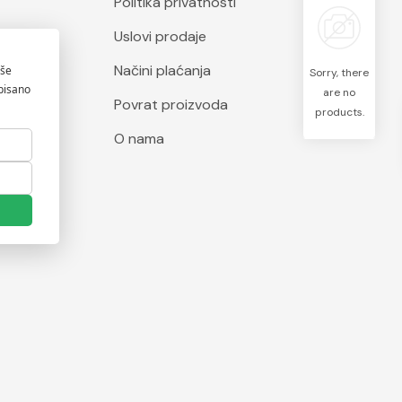
Politika privatnosti
Uslovi prodaje
Načini plaćanja
Sorry, there
are no
Povrat proizvoda
products.
O nama