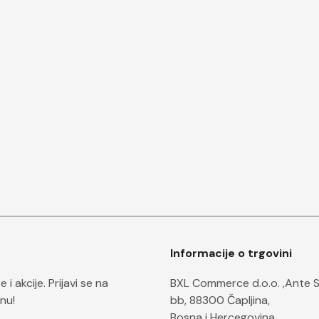
Informacije o trgovini
i akcije. Prijavi se na
BXL Commerce d.o.o. ,Ante 
nu!
bb, 88300 Čapljina,
Bosna i Hercegovina