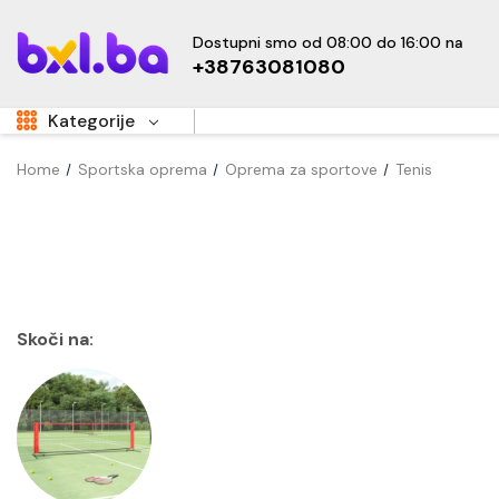
Dostupni smo od 08:00 do 16:00 na
+38763081080
Kategorije
Home
Sportska oprema
Oprema za sportove
Tenis
Aukcije
Sale
Super Akcije
OUTLET
Hot
Dom i vrt
Skoči na:
Namještaj
Kućanski uređaji
Sve za djecu
New
Tehnika i elektronika