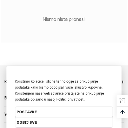
Nismo nista pronasli
Kategorije
Brendovi
↑
Više Info.