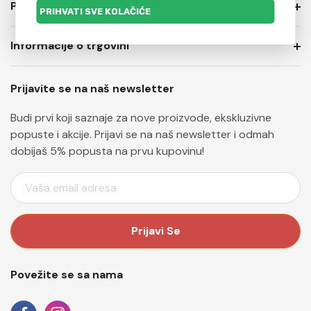
PRIVATNOST I USLOVI PRODAJE
Informacije o trgovini
Prijavite se na naš newsletter
Budi prvi koji saznaje za nove proizvode, ekskluzivne
popuste i akcije. Prijavi se na naš newsletter i odmah
dobijaš 5% popusta na prvu kupovinu!
E
M
A
I
L
A
Povežite se sa nama
D
R