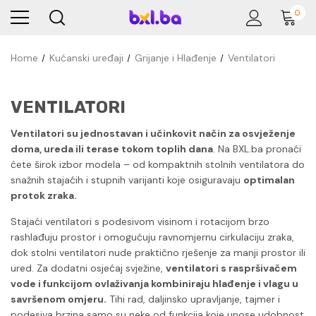
0
Home
Kućanski uređaji
Grijanje i Hlađenje
Ventilatori
VENTILATORI
Ventilatori su jednostavan i učinkovit način za osvježenje
doma, ureda ili terase tokom toplih dana
. Na BXL.ba pronaći
ćete širok izbor modela – od kompaktnih stolnih ventilatora do
snažnih stajaćih i stupnih varijanti koje osiguravaju
optimalan
protok zraka.
Stajaći ventilatori s podesivom visinom i rotacijom brzo
rashlađuju prostor i omogućuju ravnomjernu cirkulaciju zraka,
dok stolni ventilatori nude praktično rješenje za manji prostor ili
ured. Za dodatni osjećaj svježine,
ventilatori s raspršivačem
vode i funkcijom ovlaživanja kombiniraju hlađenje i vlagu u
savršenom omjeru.
Tihi rad, daljinsko upravljanje, tajmer i
podesiva brzina samo su neke od funkcija koje unose udobnost