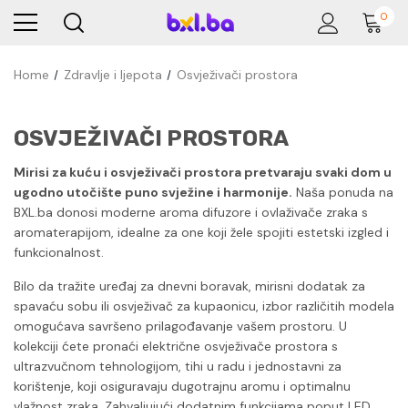
0
Home
Zdravlje i ljepota
Osvježivači prostora
OSVJEŽIVAČI PROSTORA
Mirisi za kuću i osvježivači prostora pretvaraju svaki dom u
ugodno utočište puno svježine i harmonije.
Naša ponuda na
BXL.ba donosi moderne aroma difuzore i ovlaživače zraka s
aromaterapijom, idealne za one koji žele spojiti estetski izgled i
funkcionalnost.
Bilo da tražite uređaj za dnevni boravak, mirisni dodatak za
spavaću sobu ili osvježivač za kupaonicu, izbor različitih modela
omogućava savršeno prilagođavanje vašem prostoru. U
kolekciji ćete pronaći električne osvježivače prostora s
ultrazvučnom tehnologijom, tihi u radu i jednostavni za
korištenje, koji osiguravaju dugotrajnu aromu i optimalnu
vlažnost zraka. Zahvaljujući dodatnim funkcijama poput LED