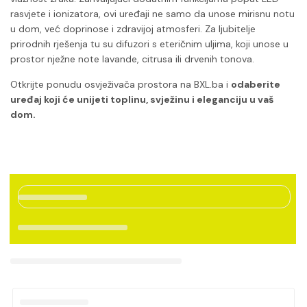
rasvjete i ionizatora, ovi uređaji ne samo da unose mirisnu notu
u dom, već doprinose i zdravijoj atmosferi. Za ljubitelje
prirodnih rješenja tu su difuzori s eteričnim uljima, koji unose u
prostor nježne note lavande, citrusa ili drvenih tonova.
Otkrijte ponudu osvježivača prostora na BXL.ba i
odaberite
uređaj koji će unijeti toplinu, svježinu i eleganciju u vaš
dom.