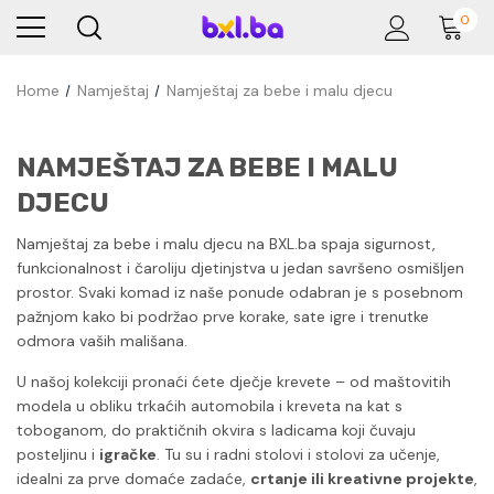
0
Home
Namještaj
Namještaj za bebe i malu djecu
NAMJEŠTAJ ZA BEBE I MALU
DJECU
Namještaj za bebe i malu djecu na BXL.ba spaja sigurnost,
funkcionalnost i čaroliju djetinjstva u jedan savršeno osmišljen
prostor. Svaki komad iz naše ponude odabran je s posebnom
pažnjom kako bi podržao prve korake, sate igre i trenutke
odmora vaših mališana.
U našoj kolekciji pronaći ćete dječje krevete – od maštovitih
modela u obliku trkaćih automobila i kreveta na kat s
toboganom, do praktičnih okvira s ladicama koji čuvaju
posteljinu i
igračke
. Tu su i radni stolovi i stolovi za učenje,
idealni za prve domaće zadaće,
crtanje ili kreativne projekte
,