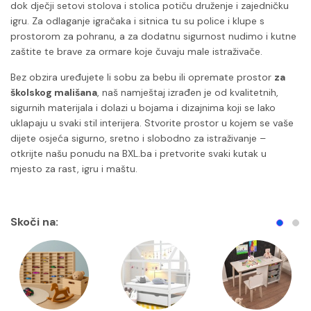
dok dječji setovi stolova i stolica potiču druženje i zajedničku
igru. Za odlaganje igračaka i sitnica tu su police i klupe s
prostorom za pohranu, a za dodatnu sigurnost nudimo i kutne
zaštite te brave za ormare koje čuvaju male istraživače.
Bez obzira uređujete li sobu za bebu ili opremate prostor
za
školskog mališana
, naš namještaj izrađen je od kvalitetnih,
sigurnih materijala i dolazi u bojama i dizajnima koji se lako
uklapaju u svaki stil interijera. Stvorite prostor u kojem se vaše
dijete osjeća sigurno, sretno i slobodno za istraživanje –
otkrijte našu ponudu na BXL.ba i pretvorite svaki kutak u
mjesto za rast, igru i maštu.
Skoči na: