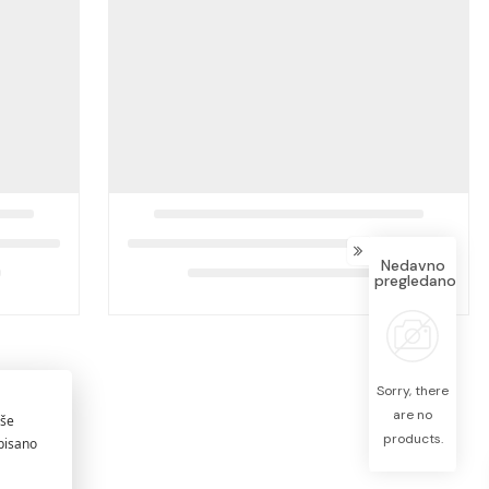
Nedavno
pregledano
Sorry, there
are no
products.