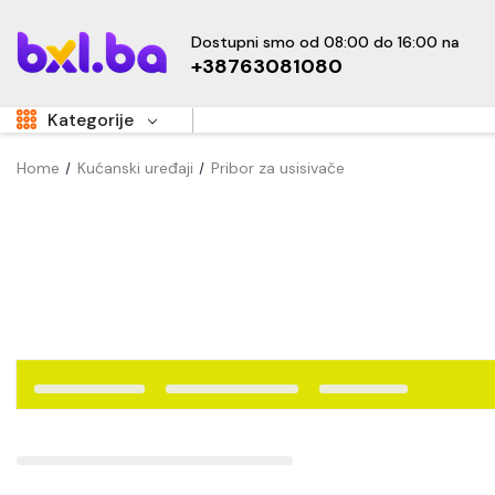
Dostupni smo od 08:00 do 16:00 na
+38763081080
Kategorije
Home
Kućanski uređaji
Pribor za usisivače
Aukcije
Sale
Super Akcije
OUTLET
Hot
Dom i vrt
Namještaj
Kućanski uređaji
Sve za djecu
New
Tehnika i elektronika