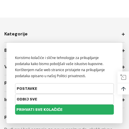
Kategorije
Brendovi
Više Info.
PRIVATNOST I USLOVI PRODAJE
↑
Informacije o trgovini
Prijavite se na naš newsletter