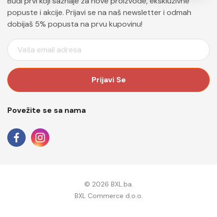
Budi prvi koji saznaje za nove proizvode, ekskluzivne
popuste i akcije. Prijavi se na naš newsletter i odmah
dobijaš 5% popusta na prvu kupovinu!
E
M
A
I
L
A
Povežite se sa nama
D
R
E
S
A
© 2026 BXL.ba.
BXL Commerce d.o.o.