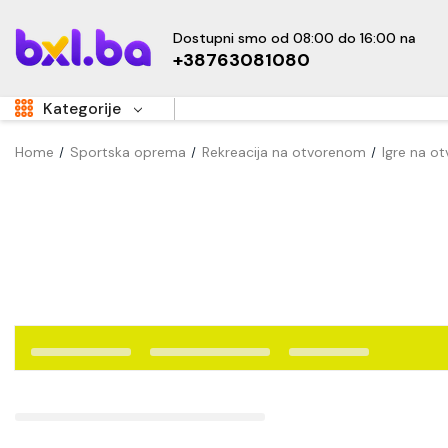
Dostupni smo od 08:00 do 16:00 na
+38763081080
Kategorije
Home
Sportska oprema
Rekreacija na otvorenom
Igre na o
Aukcije
Sale
Super Akcije
OUTLET
Hot
Dom i vrt
Namještaj
Kućanski uređaji
Sve za djecu
New
Tehnika i elektronika