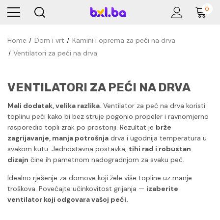
0
Home
Dom i vrt
Kamini i oprema za peći na drva
Ventilatori za peći na drva
VENTILATORI ZA PEĆI NA DRVA
Mali dodatak, velika razlika
. Ventilator za peć na drva koristi
toplinu peći kako bi bez struje pogonio propeler i ravnomjerno
rasporedio topli zrak po prostoriji. Rezultat je
brže
zagrijavanje, manja potrošnja
drva i ugodnija temperatura u
svakom kutu. Jednostavna postavka,
tihi rad i robustan
dizajn
čine ih pametnom nadogradnjom za svaku peć.
Idealno rješenje za domove koji žele više topline uz manje
troškova. Povećajte učinkovitost grijanja —
izaberite
ventilator koji odgovara vašoj peći.