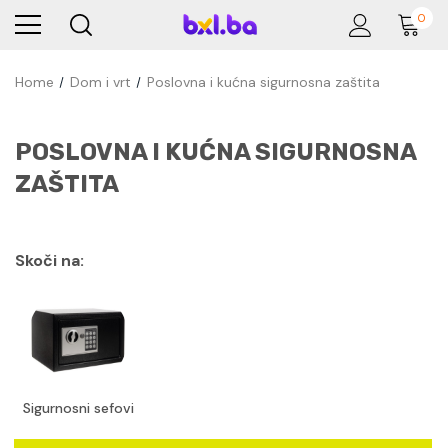
0
Home
Dom i vrt
Poslovna i kućna sigurnosna zaštita
POSLOVNA I KUĆNA SIGURNOSNA
ZAŠTITA
Skoči na:
Sigurnosni sefovi