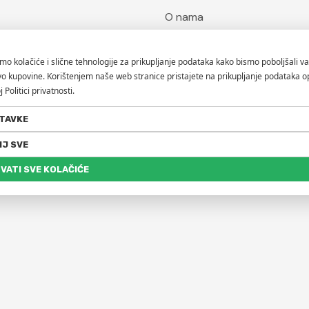
O nama
Kontaktirajte nas
Blog
Hypnose
Brendovi
ofa