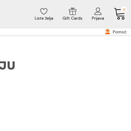
0
Liste želja
Gift Cards
Prijava
Pomoć
IJU