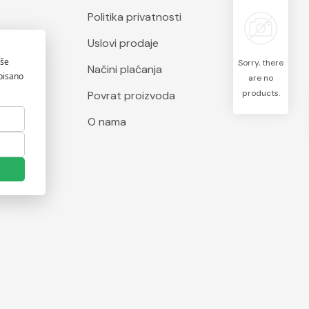
Politika privatnosti
Uslovi prodaje
Sorry, there
Načini plaćanja
are no
products.
Povrat proizvoda
O nama