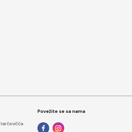
Povežite se sa nama
Starčevičča