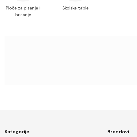
Zdravlje i ljepota
Ploče za pisanje i
Školske table
brisanje
Foto oprema
Moda i dodaci
Oprema za kućne ljubimce
Željezarija
Sportska oprema
Vozila i oprema
Biznis i industrija
Uredska oprema
Umjetnost i zabava
Odrasli
Kategorije
Brendovi