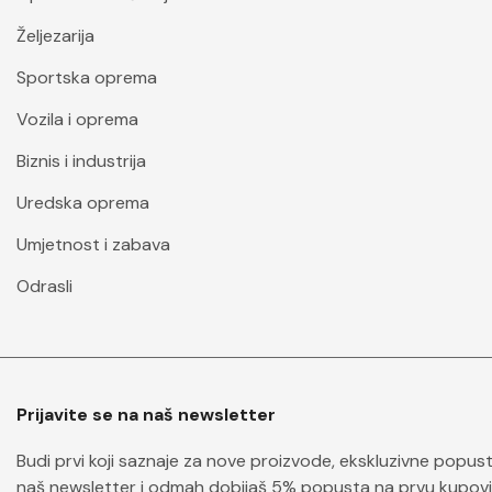
Željezarija
Sportska oprema
Vozila i oprema
Biznis i industrija
Uredska oprema
Umjetnost i zabava
Odrasli
Prijavite se na naš newsletter
Budi prvi koji saznaje za nove proizvode, ekskluzivne popuste 
naš newsletter i odmah dobijaš 5% popusta na prvu kupovi