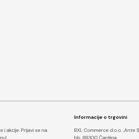
Informacije o trgovini
i akcije. Prijavi se na
BXL Commerce d.o.o. ,Ante 
nu!
bb, 88300 Čapljina,