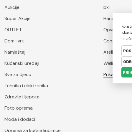
Aukcije
bxl
Super Akcije
Hanah Home
OUTLET
Opviq
Dom i vrt
Conceptum 
Namještaj
Atelier Del S
Kućanski uređaji
Wallity
Sve za djecu
Prikaži sve
Tehnika i elektronika
Zdravlje i ljepota
Foto oprema
Moda i dodaci
Oprema za kućne ljubimce