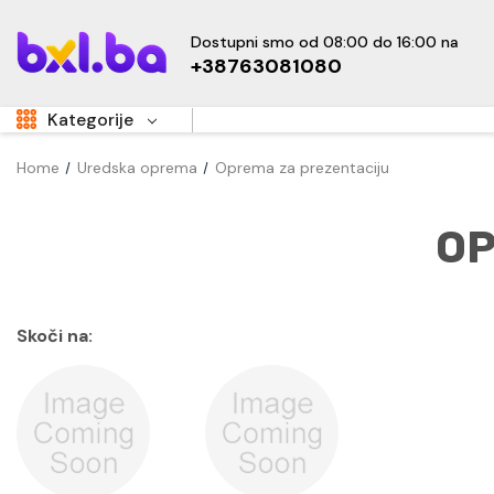
Dostupni smo od 08:00 do 16:00 na
+38763081080
Kategorije
Home
Uredska oprema
Oprema za prezentaciju
Aukcije
Sale
OP
Super Akcije
OUTLET
Hot
Dom i vrt
Skoči na:
Namještaj
Kućanski uređaji
Sve za djecu
New
Tehnika i elektronika