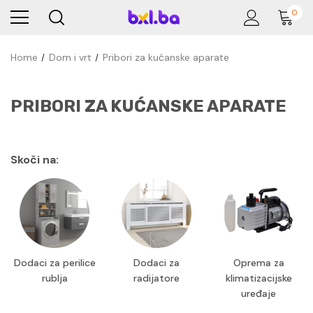
0
Home
Dom i vrt
Pribori za kućanske aparate
PRIBORI ZA KUĆANSKE APARATE
Skoči na:
Dodaci za perilice
Dodaci za
Oprema za
rublja
radijatore
klimatizacijske
uređaje