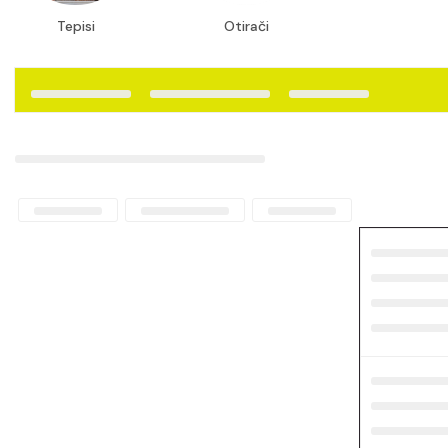
Zdravlje i ljepota
Tepisi
Otirači
Foto oprema
Moda i dodaci
Oprema za kućne ljubimce
Željezarija
Sportska oprema
Vozila i oprema
Biznis i industrija
Uredska oprema
Umjetnost i zabava
Odrasli