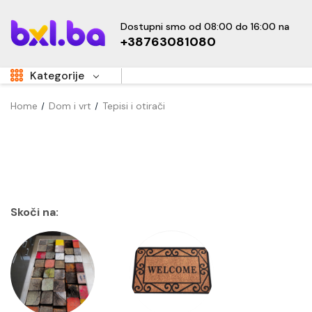
Dostupni smo od 08:00 do 16:00 na
+38763081080
Kategorije
Home
Dom i vrt
Tepisi i otirači
Aukcije
Sale
Super Akcije
OUTLET
Hot
Dom i vrt
Skoči na:
Namještaj
Kućanski uređaji
Sve za djecu
New
Tehnika i elektronika