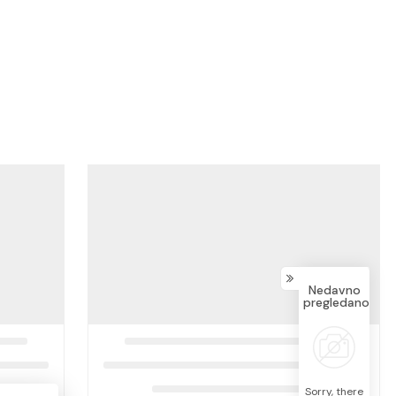
Nedavno
pregledano
Sorry, there