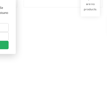
are no
products.