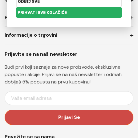
PRIVATNOST I USLOVI PRODAJE
Informacije o trgovini
Prijavite se na naš newsletter
Budi prvi koji saznaje za nove proizvode, ekskluzivne
popuste i akcije. Prijavi se na naš newsletter i odmah
dobijaš 5% popusta na prvu kupovinu!
E
M
A
I
L
A
Povežite se sa nama