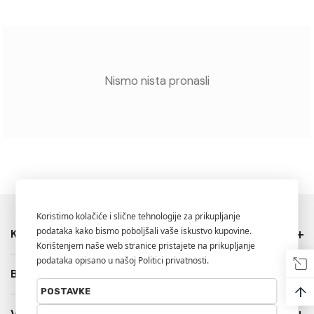
Nismo nista pronasli
Kategorije
Brendovi
↑
Više Info.