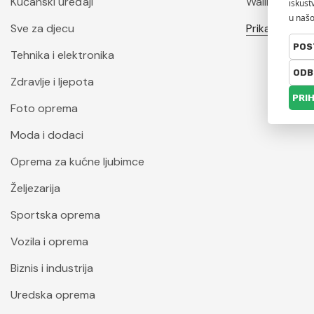
Kućanski uređaji
Wallity
Sve za djecu
Prikaži sve
Tehnika i elektronika
Zdravlje i ljepota
Foto oprema
Moda i dodaci
Oprema za kućne ljubimce
Željezarija
Sportska oprema
Vozila i oprema
Biznis i industrija
Uredska oprema