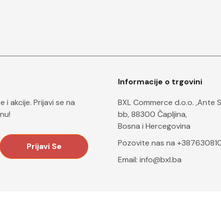
Informacije o trgovini
i akcije. Prijavi se na
BXL Commerce d.o.o. ,Ante 
nu!
bb, 88300 Čapljina,
Bosna i Hercegovina
Pozovite nas na +38763081
Email:
info@bxl.ba