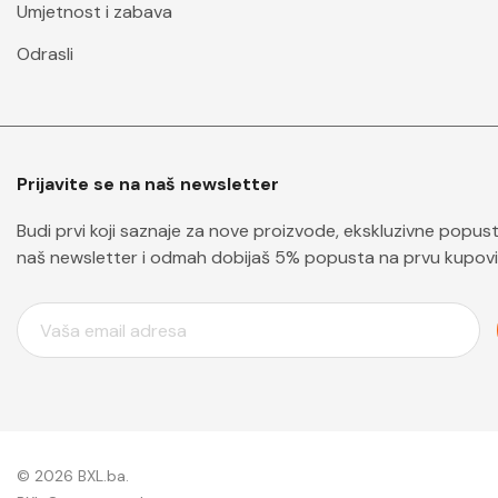
Umjetnost i zabava
Odrasli
Prijavite se na naš newsletter
Budi prvi koji saznaje za nove proizvode, ekskluzivne popuste 
naš newsletter i odmah dobijaš 5% popusta na prvu kupovi
E
M
A
I
L
A
D
© 2026 BXL.ba.