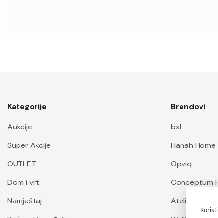
Zdravlje i ljepota
Foto oprema
Moda i dodaci
Oprema za kućne ljubimce
Željezarija
Sportska oprema
Kategorije
Brendovi
Vozila i oprema
Aukcije
bxl
Biznis i industrija
Super Akcije
Hanah Home
Uredska oprema
OUTLET
Opviq
Umjetnost i zabava
Dom i vrt
Conceptum 
Odrasli
Namještaj
Atelier Del S