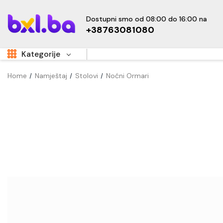
Dostupni smo od 08:00 do 16:00 na
+38763081080
Kategorije
Home
Namještaj
Stolovi
Noćni Ormari
Aukcije
Sale
Super Akcije
OUTLET
Hot
Dom i vrt
Namještaj
Kućanski uređaji
Sve za djecu
New
Tehnika i elektronika