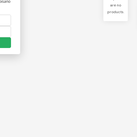
are no
products.