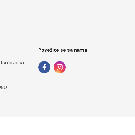
Povežite se sa nama
Starčevičča
080