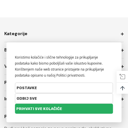
Kategorije
Brendovi
Više Info.
PRIVATNOST I USLOVI PRODAJE
↑
Informacije o trgovini
Prijavite se na naš newsletter