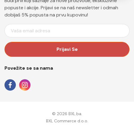
Budi prvi koji saznaje za nove proizvode, ekskluzivne
popuste i akcije. Prijavi se na naš newsletter i odmah
dobijaš 5% popusta na prvu kupovinu!
E
M
A
I
L
A
Povežite se sa nama
D
R
E
S
A
© 2026 BXL.ba.
BXL Commerce d.o.o.