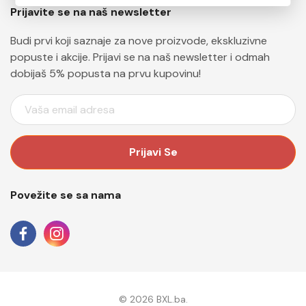
Prijavite se na naš newsletter
Budi prvi koji saznaje za nove proizvode, ekskluzivne
popuste i akcije. Prijavi se na naš newsletter i odmah
dobijaš 5% popusta na prvu kupovinu!
E
M
A
I
L
A
Povežite se sa nama
D
R
E
S
A
© 2026 BXL.ba.