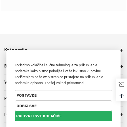
Kategorije
Brendovi
Više Info.
↑
PRIVATNOST I USLOVI PRODAJE
Informacije o trgovini