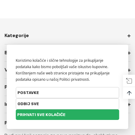
Kategorije
Brendovi
Više Info.
PRIVATNOST I USLOVI PRODAJE
↑
Informacije o trgovini
Prijavite se na naš newsletter