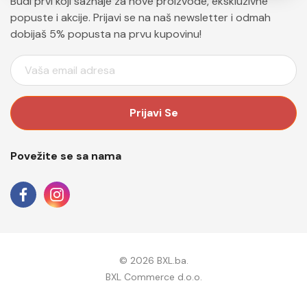
Budi prvi koji saznaje za nove proizvode, ekskluzivne
popuste i akcije. Prijavi se na naš newsletter i odmah
dobijaš 5% popusta na prvu kupovinu!
E
M
A
I
L
A
Povežite se sa nama
D
R
E
S
A
© 2026 BXL.ba.
BXL Commerce d.o.o.