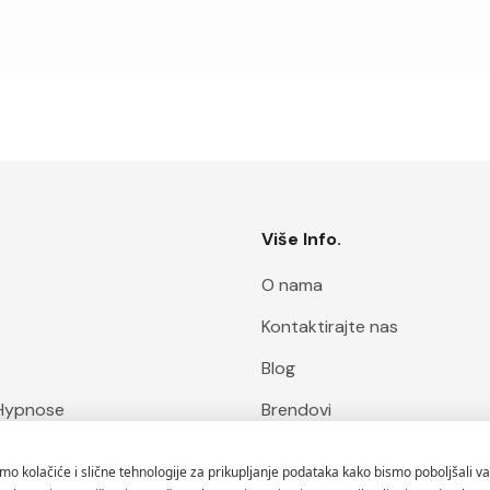
Više Info.
O nama
Kontaktirajte nas
Blog
Hypnose
Brendovi
ofa