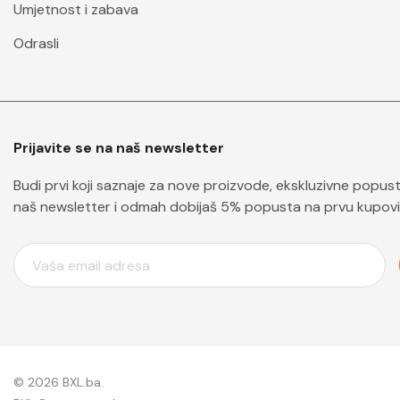
Umjetnost i zabava
Odrasli
Prijavite se na naš newsletter
Budi prvi koji saznaje za nove proizvode, ekskluzivne popuste 
naš newsletter i odmah dobijaš 5% popusta na prvu kupovi
E
M
A
I
L
A
D
© 2026 BXL.ba.