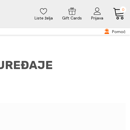
0
Liste želja
Gift Cards
Prijava
Pomoć
 UREĐAJE