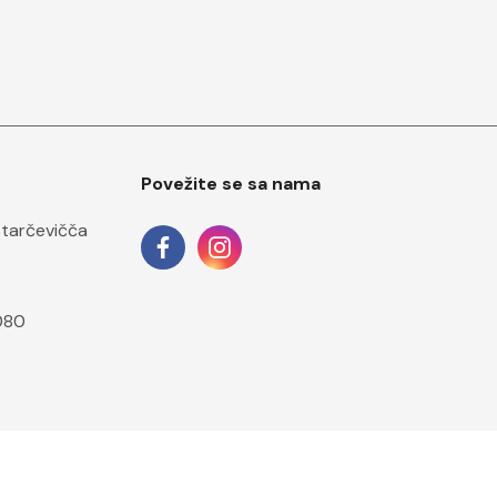
Povežite se sa nama
Starčevičča
080