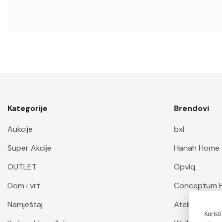
Zdravlje i ljepota
Foto oprema
Moda i dodaci
Oprema za kućne ljubimce
Željezarija
Sportska oprema
Kategorije
Brendovi
Vozila i oprema
Aukcije
bxl
Biznis i industrija
Super Akcije
Hanah Home
Uredska oprema
OUTLET
Opviq
Umjetnost i zabava
Dom i vrt
Conceptum 
Odrasli
Namještaj
Atelier Del S