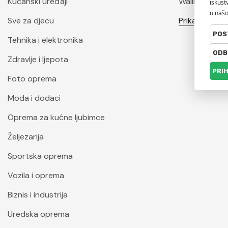
Kućanski uređaji
Wallity
Sve za djecu
Prikaži sve
Tehnika i elektronika
Zdravlje i ljepota
Foto oprema
Moda i dodaci
Oprema za kućne ljubimce
Željezarija
Sportska oprema
Vozila i oprema
Biznis i industrija
Uredska oprema