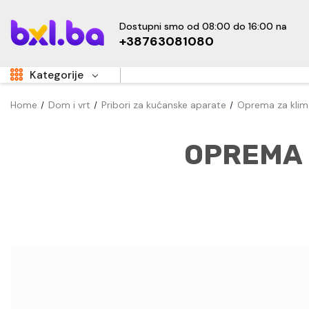
Dostupni smo od 08:00 do 16:00 na
+38763081080
Kategorije
Home
Dom i vrt
Pribori za kućanske aparate
Oprema za klima
Aukcije
Sale
OPREMA 
Super Akcije
OUTLET
Hot
Dom i vrt
Namještaj
Kućanski uređaji
Sve za djecu
New
Tehnika i elektronika