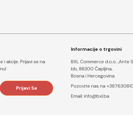
Informacije o trgovini
i akcije. Prijavi se na
BXL Commerce d.o.o. ,Ante 
nu!
bb, 88300 Čapljina,
Bosna i Hercegovina
Pozovite nas na +38763081
Email:
info@bxl.ba