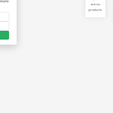
are no
products.