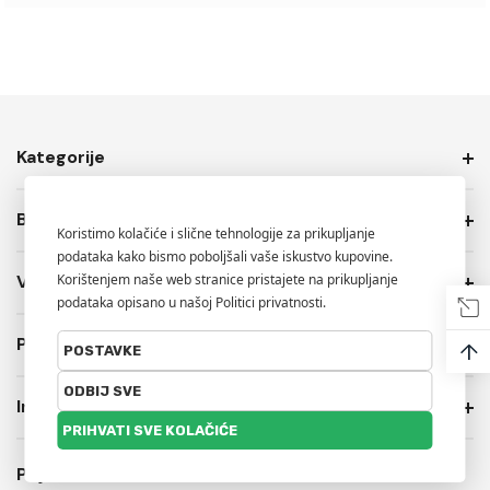
Kategorije
Brendovi
Više Info.
PRIVATNOST I USLOVI PRODAJE
↑
Informacije o trgovini
Prijavite se na naš newsletter