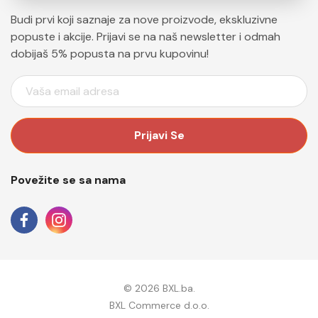
Budi prvi koji saznaje za nove proizvode, ekskluzivne
popuste i akcije. Prijavi se na naš newsletter i odmah
dobijaš 5% popusta na prvu kupovinu!
E
M
A
I
L
A
Povežite se sa nama
D
R
E
S
A
© 2026 BXL.ba.
BXL Commerce d.o.o.