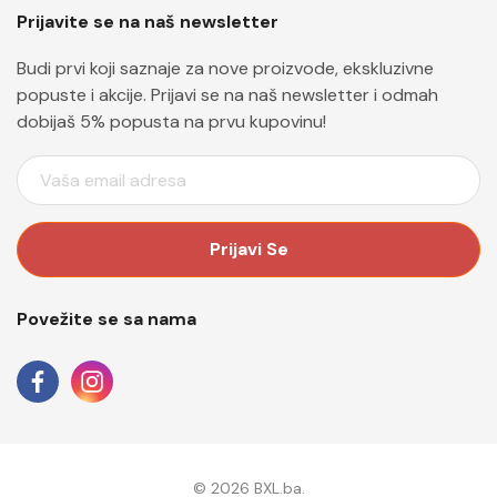
Prijavite se na naš newsletter
Budi prvi koji saznaje za nove proizvode, ekskluzivne
popuste i akcije. Prijavi se na naš newsletter i odmah
dobijaš 5% popusta na prvu kupovinu!
E
M
A
I
L
A
Povežite se sa nama
D
R
E
S
A
© 2026 BXL.ba.