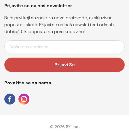
Prijavite se na naš newsletter
Budi prvi koji saznaje za nove proizvode, ekskluzivne
popuste i akcije. Prijavi se na naš newsletter i odmah
dobijaš 5% popusta na prvu kupovinu!
E
M
A
I
L
A
Povežite se sa nama
D
R
E
S
A
© 2026 BXL.ba.