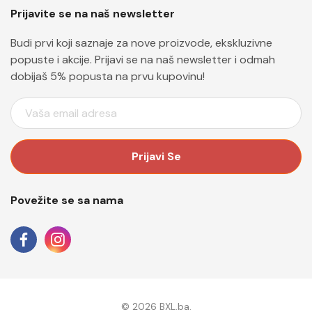
Prijavite se na naš newsletter
Budi prvi koji saznaje za nove proizvode, ekskluzivne
popuste i akcije. Prijavi se na naš newsletter i odmah
dobijaš 5% popusta na prvu kupovinu!
E
M
A
I
L
A
Povežite se sa nama
D
R
E
S
A
© 2026 BXL.ba.